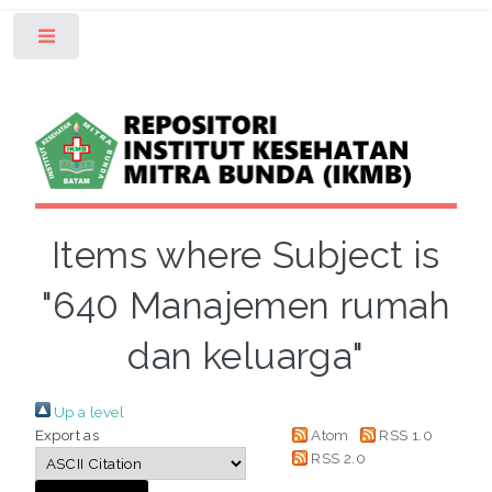
Toggle
Items where Subject is
"640 Manajemen rumah
dan keluarga"
Up a level
Export as
Atom
RSS 1.0
RSS 2.0