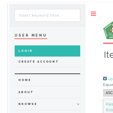
Toggle
USER MENU
LOGIN
It
CREATE ACCOUNT
Up 
HOME
Expor
ABOUT
Klas
BROWSE
600