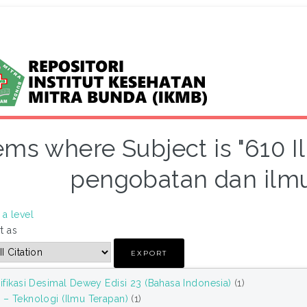
ems where Subject is "610 
pengobatan dan ilmu
a level
t as
ifikasi Desimal Dewey Edisi 23 (Bahasa Indonesia)
(1)
 – Teknologi (Ilmu Terapan)
(1)