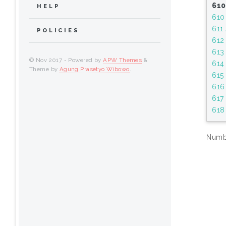
610
HELP
610
611 
POLICIES
612 
613
© Nov 2017 - Powered by
APW Themes
&
614 
Theme by
Agung Prasetyo Wibowo
.
615
616
617
618 
Numbe