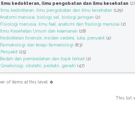
 Ilmu kedokteran, ilmu pengobatan dan ilmu kesehatan
(2
 Ilmu kedokteran, ilmu pengobatan dan ilmu kesehatan
(129)
Anatomi manusia, biologi sel, biologi jaringan
(2)
Fisiologi manusia, ilmu faal, anatomi dan fisiologi manusia
(2)
 Ilmu Kesehatan Umum dan keamanan
(18)
Kedokteran forensik; insiden cedera, luka, penyakit
(4)
 Farmakologi dan terapi farmakologi
(83)
 Penyakit
(25)
 Bedah dan pembedahan dan topik terkait
(2)
Ginekologi, obstetri, pediatri, geriatri
(47)
r of items at this level:
0
.
This lis