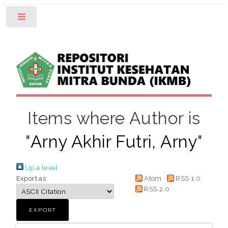
Toggle
Items where Author is
"
Arny Akhir Futri, Arny
"
Up a level
Export as
Atom
RSS 1.0
RSS 2.0